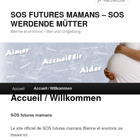
SOS FUTURES MAMANS – SOS
WERDENDE MÜTTER
Bienne et environs – Biel und Umgebung
Menu principal
Accueil / Willkommen
Accueil
Aller au contenu principal
Aller au contenu secondaire
Accueil / Willkommen
SOS futures mamans
Le site officiel de SOS futures mamans Bienne et environs se
trouve ici: